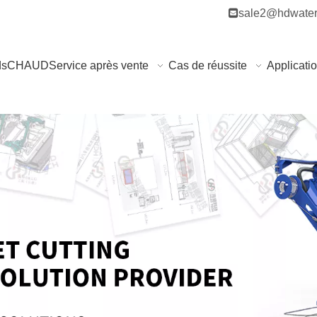

sale2@hdwater
ds
CHAUD
Service après vente
Cas de réussite
Applicati