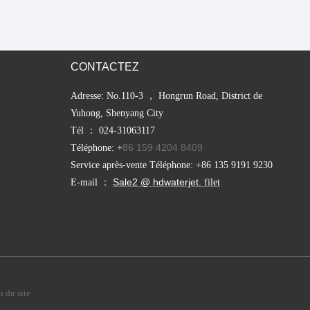
CONTACTEZ
Adresse: No.110-3 ， Hongrun Road, District de
Yuhong, Shenyang City
Tél ： 024-31063117
86 159 4204 8409
Téléphone: +
Service après-vente Téléphone: +86 135 9191 9230
Sale2 @ hdwaterjet.
E-mail ：
filet
 du site