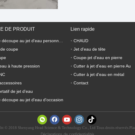
E DE PRODUIT
Lien rapide
CHAUD
Machine de découpe au jet d'eau personnalisée
 de coupe
Jet d'eau de tête
upe
Coupe-jet d'eau en pierre
eau à haute pression
Cutter à jet d'eau en pierre Au
CNC
Cutter à jet d'eau en métal
accessoires
Contact
tatif de jet d'eau
 découpe au jet d'eau d'occasion
ht © 2018 Shenyang Head Science & Technology Co., Ltd Tous droits réservés.Plan
Déclarations de confidentialité
t