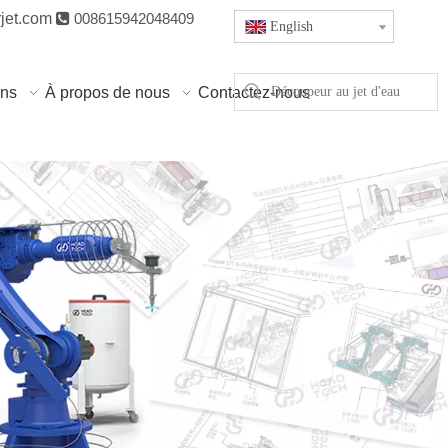
jet.com

008615942048409
English
ons
À propos de nous
Contactez-nous