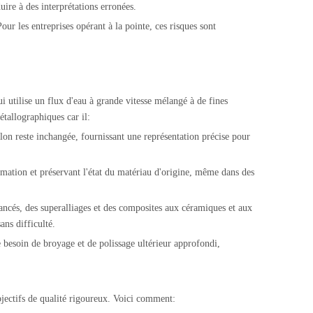
duire à des interprétations erronées.
our les entreprises opérant à la pointe, ces risques sont
ui utilise un flux d'eau à grande vitesse mélangé à de fines
tallographiques car il:
illon reste inchangée, fournissant une représentation précise pour
rmation et préservant l'état du matériau d'origine, même dans des
ancés, des superalliages et des composites aux céramiques et aux
ns difficulté.
le besoin de broyage et de polissage ultérieur approfondi,
 objectifs de qualité rigoureux. Voici comment: