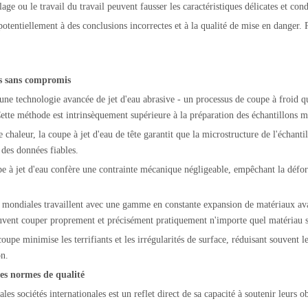
lage ou le travail du travail peuvent fausser les caractéristiques délicates et con
potentiellement à des conclusions incorrectes et à la qualité de mise en danger. P
ns sans compromis
t une technologie avancée de jet d'eau abrasive - un processus de coupe à froid q
ette méthode est intrinsèquement supérieure à la préparation des échantillons mé
 chaleur, la coupe à jet d'eau de tête garantit que la microstructure de l'échant
 des données fiables.
upe à jet d'eau confère une contrainte mécanique négligeable, empêchant la défo
es mondiales travaillent avec une gamme en constante expansion de matériaux av
euvent couper proprement et précisément pratiquement n'importe quel matériau sa
coupe minimise les terrifiants et les irrégularités de surface, réduisant souvent 
on.
les normes de qualité
pales sociétés internationales est un reflet direct de sa capacité à soutenir leurs