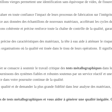
tillons vierges permettent une identification sans équivoque de vides, de fissure
aluer en toute confiance l'impact de leurs processus de fabrication sur l'intégri
nce aux données des échantillons de nouveaux matériaux, accélérant les cycles 
lons cohérente et précise renforce toute la chaîne de contrôle de la qualité, ga
 précise des caractéristiques des matériaux, la tête à eau aide à atténuer le risqu
 organisations où la qualité est tissée dans le tissu de leurs opérations. Il signi
t se consacre à soutenir le travail critique des
tests métallographiques
dans l
urnissons des systèmes fiables et robustes soutenus par un service réactif et une 
e dans votre poursuite continue de la qualité.
 qualité et de demander la plus grande fidélité dans leur analyse des matériaux
s de tests métallographiques et vous aider à générer une qualité inégalée.