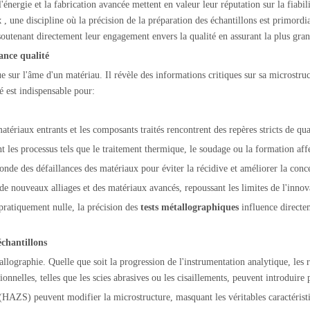
énergie et la fabrication avancée mettent en valeur leur réputation sur la fiabil
x
, une discipline où la précision de la préparation des échantillons est primord
outenant directement leur engagement envers la qualité en assurant la plus gran
ance qualité
sur l'âme d'un matériau. Il révèle des informations critiques sur sa microstructu
té est indispensable pour:
matériaux entrants et les composants traités rencontrent des repères stricts de qua
 les processus tels que le traitement thermique, le soudage ou la formation affec
fonde des défaillances des matériaux pour éviter la récidive et améliorer la conc
 de nouveaux alliages et des matériaux avancés, repoussant les limites de l'innov
 pratiquement nulle, la précision des
tests métallographiques
influence directem
échantillons
llographie. Quelle que soit la progression de l'instrumentation analytique, les r
nelles, telles que les scies abrasives ou les cisaillements, peuvent introduire 
 (HAZS) peuvent modifier la microstructure, masquant les véritables caractérist