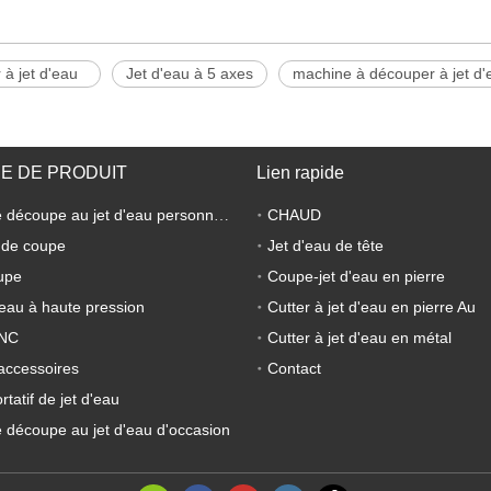
 à jet d'eau
Jet d'eau à 5 axes
machine à découper à jet d'
E DE PRODUIT
Lien rapide
CHAUD
Machine de découpe au jet d'eau personnalisée
 de coupe
Jet d'eau de tête
upe
Coupe-jet d'eau en pierre
eau à haute pression
Cutter à jet d'eau en pierre Au
CNC
Cutter à jet d'eau en métal
accessoires
Contact
tatif de jet d'eau
 découpe au jet d'eau d'occasion