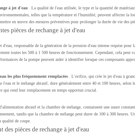
ange à jet d'eau
. La qualité de l'eau utilisée, le type et la quantité de matéri
environnementales, telles que la température et l'humidité, peuvent affecter la
à mettre en œuvre des mesures préventives pour prolonger la durée de vie des pi
tes pièces de rechange à jet d'eau
d'eau, responsable de la génération de la pression d'eau intense requise pour la
ement toutes les 500 à 1 500 heures de fonctionnement. Cependant, cela peut vari
erformances de la pompe peuvent aider à identifier lorsque ces composants approc
d'eau les plus fréquemment remplacées
. L'orifice, qui crée le jet d'eau à gra
e l'eau et le mélange abrasif, dure généralement entre 40 et 100 heures, selon l
e, ce qui rend leur remplacement en temps opportun crucial.
d'alimentation abrasif et la chambre de mélange, connaissent une usure constante
nnement, tandis que la chambre de mélange peut durer de 100 à 300 heures. Une 
 qualité de coupe.
t des pièces de rechange à jet d'eau