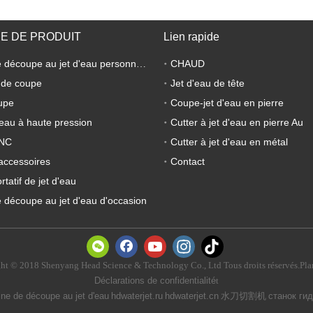
E DE PRODUIT
Lien rapide
CHAUD
Machine de découpe au jet d'eau personnalisée
 de coupe
Jet d'eau de tête
upe
Coupe-jet d'eau en pierre
eau à haute pression
Cutter à jet d'eau en pierre Au
CNC
Cutter à jet d'eau en métal
accessoires
Contact
tatif de jet d'eau
 découpe au jet d'eau d'occasion
ht © 2018 Shenyang Head Science & Technology Co., Ltd Tous droits réservés.Plan
Déclarations de confidentialité
t
ne de découpe au jet d'eau
hdwaterjet.ru
hdwaterjet.cn
水刀切割机
станок ги