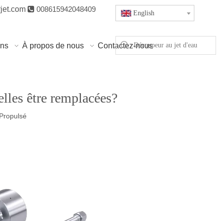
jet.com

008615942048409
English
ons
À propos de nous
Contactez-nous
elles être remplacées?
Propulsé