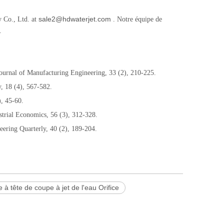
sale2@hdwaterjet.com
y Co., Ltd. at
. Notre équipe de
.
 Journal of Manufacturing Engineering, 33 (2), 210-225.
y, 18 (4), 567-582.
), 45-60.
ustrial Economics, 56 (3), 312-328.
neering Quarterly, 40 (2), 189-204.
à tête de coupe à jet de l'eau Orifice