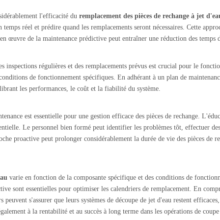
idérablement l'efficacité du
remplacement des pièces de rechange à jet d'e
 temps réel et prédire quand les remplacements seront nécessaires. Cette approc
 en œuvre de la maintenance prédictive peut entraîner une réduction des temps d'
es inspections régulières et des remplacements prévus est crucial pour le fonctio
 conditions de fonctionnement spécifiques. En adhérant à un plan de maintenance
ibrant les performances, le coût et la fiabilité du système.
enance est essentielle pour une gestion efficace des pièces de rechange. L'édu
entielle. Le personnel bien formé peut identifier les problèmes tôt, effectuer d
che proactive peut prolonger considérablement la durée de vie des pièces de re
'eau
varie en fonction de la composante spécifique et des conditions de fonctionn
tive sont essentielles pour optimiser les calendriers de remplacement. En compren
 peuvent s'assurer que leurs systèmes de découpe de jet d'eau restent efficaces,
lement à la rentabilité et au succès à long terme dans les opérations de coupe 