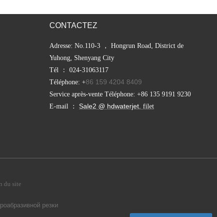
CONTACTEZ
Adresse: No.110-3 ， Hongrun Road, District de
Yuhong, Shenyang City
Tél ： 024-31063117
86 159 4204 8409
Téléphone: +
Service après-vente Téléphone: +86 135 9191 9230
Sale2 @ hdwaterjet.
E-mail ：
filet
 du site
дроабразивной резки