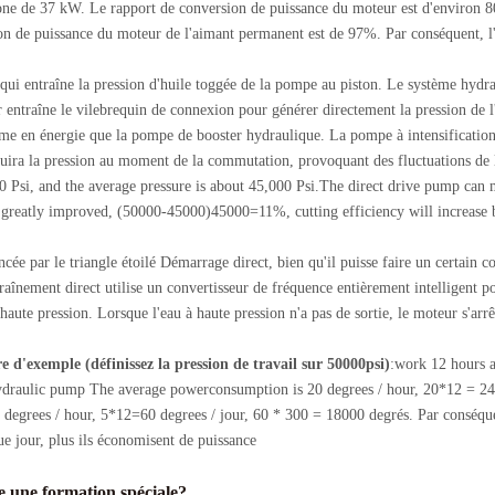
one de 37 kW. Le rapport de conversion de puissance du moteur est d'environ 
 de puissance du moteur de l'aimant permanent est de 97%. Par conséquent, l
i entraîne la pression d'huile toggée de la pompe au piston. Le système hydraul
r entraîne le vilebrequin de connexion pour générer directement la pression de
énergie que la pompe de booster hydraulique. La pompe à intensification hydr
éduira la pression au moment de la commutation, provoquant des fluctuations de l
 Psi, and the average pressure is about 45,000 Psi.The direct drive pump can m
 be greatly improved, (50000-45000)45000=11%, cutting efficiency will increas
ée par le triangle étoilé Démarrage direct, bien qu'il puisse faire un certain cou
aînement direct utilise un convertisseur de fréquence entièrement intelligent 
aute pression. Lorsque l'eau à haute pression n'a pas de sortie, le moteur s'arrê
e d'exemple (définissez la pression de travail sur 50000psi)
:work 12 hours a
draulic pump The average powerconsumption is 20 degrees / hour, 20*12 = 240 
egrees / hour, 5*12=60 degrees / jour, 60 * 300 = 18000 degrés. Par conséque
que jour, plus ils économisent de puissance
le une formation spéciale?