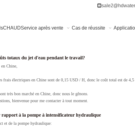

sale2@hdwater
ds
CHAUD
Service après vente
Cas de réussite
Applicati
ûts totaux du jet d'eau pendant le travail?
e en Chine,
es frais électriques en Chine sont de 0,15 USD / H, donc le coût total est de 4,
u sont très bon marché en Chine, donc nous le gênons.
stions, bienvenue pour me contacter à tout moment.
r rapport à la pompe à intensificateur hydraulique
ct et de la pompe hydraulique: