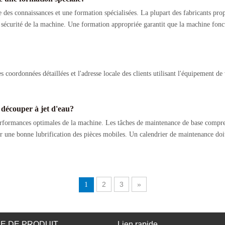
e des connaissances et une formation spécialisées. La plupart des fabricants pr
de sécurité de la machine. Une formation appropriée garantit que la machine fonc
 coordonnées détaillées et l'adresse locale des clients utilisant l'équipement d
 découper à jet d'eau?
erformances optimales de la machine. Les tâches de maintenance de base comprenn
er une bonne lubrification des pièces mobiles. Un calendrier de maintenance d
2
3
»
1
E DE PRODUIT
Lien rapide