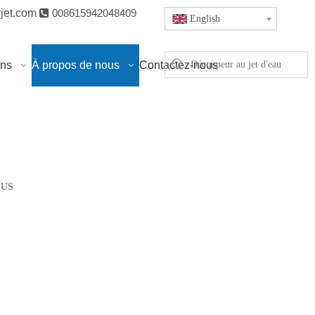
jet.com

008615942048409
English
ons
À propos de nous
Contactez-nous
5 US