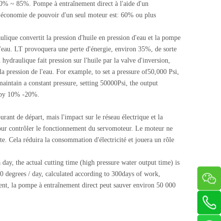
80% ~ 85%. Pompe à entraînement direct à l'aide d'un
'économie de pouvoir d'un seul moteur est: 60% ou plus
ique convertit la pression d'huile en pression d'eau et la pompe
 l'eau. LT provoquera une perte d'énergie, environ 35%, de sorte
aulique fait pression sur l'huile par la valve d'inversion,
a pression de l'eau. For example, to set a pressure of50,000 Psi,
aintain a constant pressure, setting 50000Psi, the output
e by 10% -20%.
rant de départ, mais l'impact sur le réseau électrique et la
pour contrôler le fonctionnement du servomoteur. Le moteur ne
te. Cela réduira la consommation d'électricité et jouera un rôle
 day, the actual cutting time (high pressure water output time) is
degrees / day, calculated according to 300days of work,
nt, la pompe à entraînement direct peut sauver environ 50 000