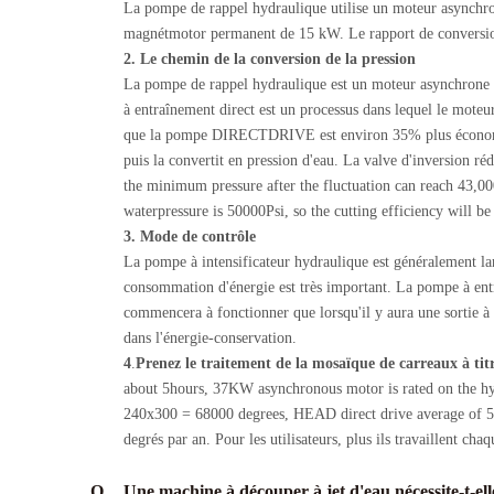
La pompe de rappel hydraulique utilise un moteur asynchr
magnétmotor permanent de 15 kW. Le rapport de conversion
2. Le chemin de la conversion de la pression
La pompe de rappel hydraulique est un moteur asynchrone qu
à entraînement direct est un processus dans lequel le moteu
que la pompe DIRECTDRIVE est environ 35% plus économe en 
puis la convertit en pression d'eau. La valve d'inversion r
the minimum pressure after the fluctuation can reach 43,000
waterpressure is 50000Psi, so the cutting efficiency will
3. Mode de contrôle
La pompe à intensificateur hydraulique est généralement lanc
consommation d'énergie est très important. La pompe à entr
commencera à fonctionner que lorsqu'il y aura une sortie à h
dans l'énergie-conservation.
4
.
Prenez le traitement de la mosaïque de carreaux à titr
about 5hours, 37KW asynchronous motor is rated on the hy
240x300 = 68000 degrees, HEAD direct drive average of 5 d
degrés par an. Pour les utilisateurs, plus ils travaillent cha
Q
Une machine à découper à jet d'eau nécessite-t-el