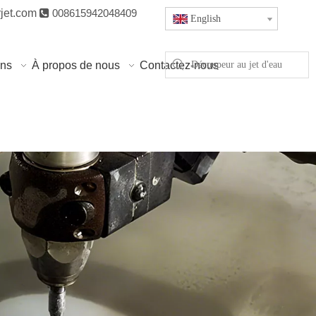
jet.com

008615942048409
English
ons
À propos de nous
Contactez-nous