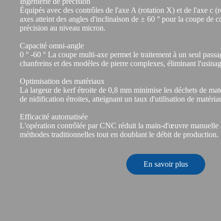
Ingénierie de précision
Équipés avec des contrôles de l'axe A (rotation X) et de l'axe c (r
axes atteint des angles d'inclinaison de ± 60 ° pour la coupe de
précision au niveau micron.
Capacité omni-angle
0 ° -60 ° La coupe multi-axe permet le traitement à un seul passa
chanfreins et des modèles de pierre complexes, éliminant l'usina
Optimisation des matériaux
La largeur de kerf étroite de 0,8 mm minimise les déchets de mat
de nidification étroites, atteignant un taux d'utilisation de matér
Efficacité automatisée
L'opération contrôlée par CNC réduit la main-d'œuvre manuelle
méthodes traditionnelles tout en doublant le débit de production.
En savoir plus