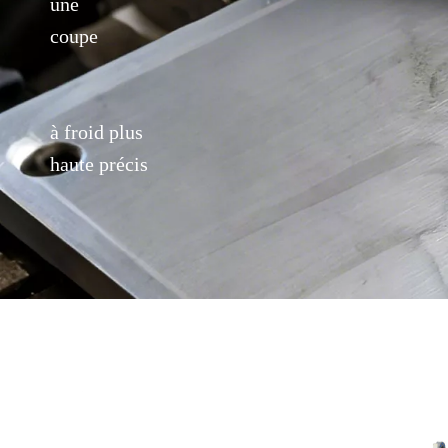
une
coupe
à froid plus
haute précis