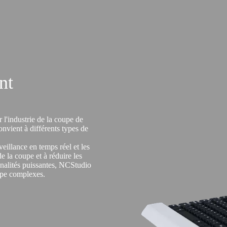
nt
l'industrie de la coupe de
 convient à différents types de
eillance en temps réel et les
de la coupe et à réduire les
nnalités puissantes, NCStudio
upe complexes.