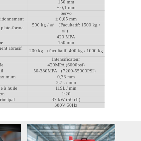
150 mm
± 0,1 mm
r
Servo
sitionnement
± 0,05 mm
500 kg / ㎡ （Facultatif: 1500 kg /
 plate-forme
㎡）
420 MPA
pe
150 mm
ent abrasif
200 kg （facultatif: 400 kg / 1000 kg
e
Intensificateur
le
420MPA (6000psi)
il
50-380MPA （7200-55000PSI）
 maximum
0,33 mm
3,7L / min
e à huile
119L / min
ion
1:20
rincipal
37 kW (50 ch)
380V 50Hz