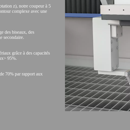
otation z), notre coupeur à 5
 contour complexe avec une
ge des biseaux, des
ge secondaire.
ériaux grâce à des capacités
iaux> 95%.
 de 70% par rapport aux