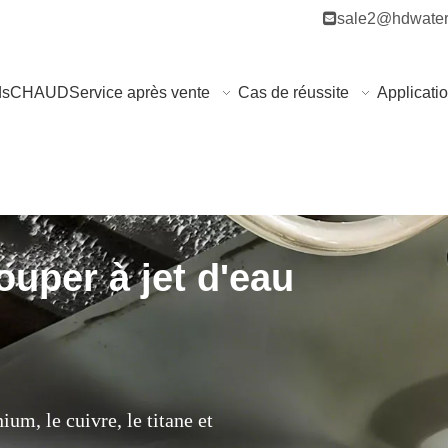

sale2@hdwater
ds
CHAUD
Service après vente
Cas de réussite
Applicati
uper à jet d'eau
ium, le cuivre, le titane et