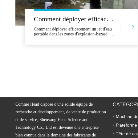
Comment déployer efficacement un jet d'eau portable dans les zones d'explosion-hazard: un guide professionnel de la sélection à l'opération
Comment déployer efficacement un jet d'eau
portable dans les zones d'explosion-hazard: un
guide professionnel de la sélection aux
opérations dans des industries telles que le
pétrole et le gaz, la pétrochimie et
l'exploitation minière - où les incendies et la
chaleur sont strictement interdits - la coupe de
jet d'eau portable offre une alternative sûre et
de coupe froide. Il prod
Comme Head dispose d'une solide équipe de
CATÉGORI
recherche et développement, de vente de production
et de service, Shenyang Head Science and
Plateforme
Technology Co., Ltd est devenue une entreprise
Tête de co
bien connue dans le domaine des fabricants de