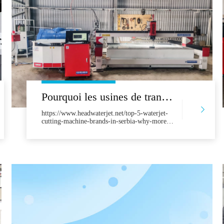
Pourquoi les usines de transformation de pierre serbe choisissent la tête de fabrication chinoise 'WaterJet
https://www.headwaterjet.net/top-5-waterjet-
cutting-machine-brands-in-serbia-why-more-
businesses-choose-head.html