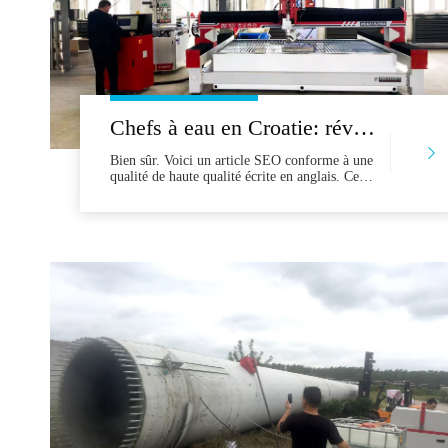
Chefs à eau en Croatie: révolutionner le traitement de la pierre du marbre Brač au calcaire Istrienne
Bien sûr. Voici un article SEO conforme à une
qualité de haute qualité écrite en anglais. Cet
article est conçu pour fournir une valeur
authentique, éviter le contenu de remplissage
et établir une expertise, une autorivité et une
confiance avec les clients potentiels dans
l'industrie du traitement des pierres croates.