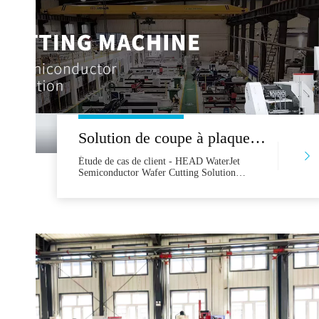
Solution de coupe à plaquette semi-conductrice à jet de tête
Étude de cas de client - HEAD WaterJet
Semiconductor Wafer Cutting Solution
Company Namea MEMS Renomlé
Manufacturing Research InstitutewaterJet
ModelHD3D20AS-0303BA-3ACOSERER
Client Le client est l'un des principaux instituts
de recherche de fabrication MEMS spécialisés
dans la recherche Wafer Semiconductor
Research Research Research MEMS
Manufacture