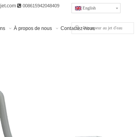
jet.com

008615942048409
English
ons
À propos de nous
Contactez-nous