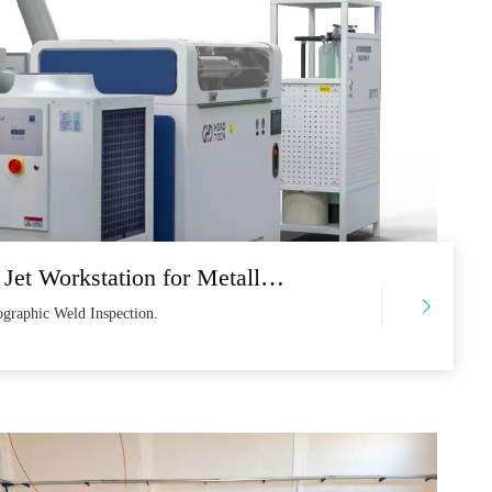
Tête à jet d'eau - Aadient Robotic Water Jet Workstation for Metallographic Weld Inspection
ographic Weld Inspection.