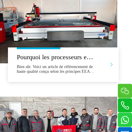
Pourquoi les processeurs en pierre serbe choisissent les jets d'eau de tête: une histoire à succès «Made in China»
Bien sûr. Voici un article de référencement de
haute qualité conçu selon les principes EEAT.
Il est conçu pour être une ressource précieuse
et informative pour les processeurs en pierre
en Serbie, répondant directement à leurs
principales préoccupations et démontrant la
valeur du choix d'un jet d'eau de tête.