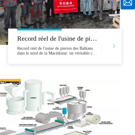
Record réel de l'usine de pierres balkaniques dans le nord de la Macédoine: un véritable cas de réduction d'eau de réduction de la capacité de production croissante de 30%
Record réel de l'usine de pierres des Balkans
dans le nord de la Macédoine: un véritable cas
de réduction d'eau en augmentant la capacité
de production de 30% dans l'industrie
compétitive de la transformation des pierres
des Balkans, de nombreux fabricants ont du
mal à équilibrer la vitesse de production,
l'utilisation des matériaux et la précision. Un
fac