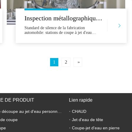
Inspection métallographique des sièges d'auto, solutions de conteneurs, espace indépendant pour réduire efficacement le bruit
Standard de silence de la fabrication
automobile: stations de coupe à jet d'eau
fermées intégrées pour réduction du bruit
supérieur à laduction L'industrie automobile
est dans une poursuite constante de la
perfection, efforçant une efficacité, une
précision et une précision de plus en plus
1
2
»
E DE PRODUIT
Lien rapide
CHAUD
Machine de découpe au jet d'eau personnalisée
 de coupe
Jet d'eau de tête
upe
Coupe-jet d'eau en pierre