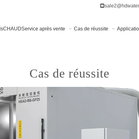

sale2@hdwater
ds
CHAUD
Service après vente
Cas de réussite
Applicati
Cas de réussite