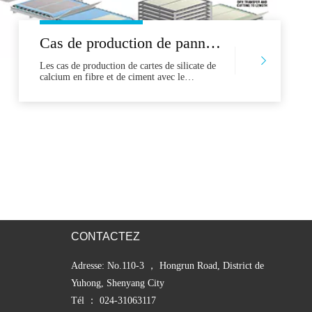
Cas de production de panneaux de silicate de calcium en fibres et de coupe à jet d'eau de la planche de ciment
Les cas de production de cartes de silicate de
calcium en fibre et de ciment avec le
développement rapide de la société humaine,
les maisons dans lesquelles nous vivons ont
évolué des structures en bois de briques aux
structures en béton acier. Le développement
rapide de l'industrie de la construction a
engendré de nouvelles technologies et
matériaux, Amon
CONTACTEZ
Adresse: No.110-3 ， Hongrun Road, District de
Yuhong, Shenyang City
Tél ： 024-31063117