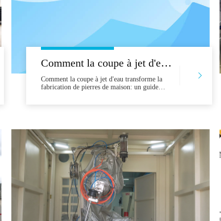
Comment la coupe à jet d'eau transforme la fabrication de pierres de maison: un guide pratique pour les entrepreneurs
Comment la coupe à jet d'eau transforme la
fabrication de pierres de maison: un guide
pratique pour l'entrepreneursin Le marché
moderne de la rénovation de la maison, la
précision, la vitesse et l'utilisation des
matériaux sont des différenciateurs
concurrentiels critiques. Des comptoirs de
cuisine aux environs de salle de bain et à la
salle de vie des murs, l'eau J