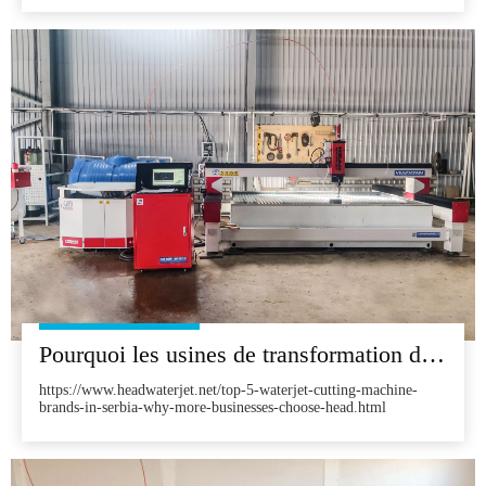
0303BA-3ACOSERER Client Le client est l'un des principaux
instituts de recherche de fabrication MEMS spécialisés dans la
recherche Wafer Semiconductor Research Research Research
MEMS Manufacture
Pourquoi les usines de transformation de pierre serbe choisissent la tête de fabrication chinoise 'WaterJet
https://www.headwaterjet.net/top-5-waterjet-cutting-machine-
brands-in-serbia-why-more-businesses-choose-head.html