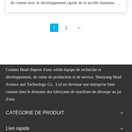
de ciment avec le développement rapide de la société humaine, les
maisons dans lesquelles nous vivons ont évolué des structures en
bois de briques aux structures en béton acier. Le développement
rapide de l'industrie de la construction a engendré de nouvelles
technologies et matériaux, Amon
1
2
»
Comme Head dispose d'une solide équipe de recherche et
développement, de vente de production et de service, Shenyang Head
Science and Technology Co., Ltd est devenue une entreprise bien
connue dans le domaine des fabricants de machines de découpe au jet
d'eau.
CATÉGORIE DE PRODUIT
Lien rapide