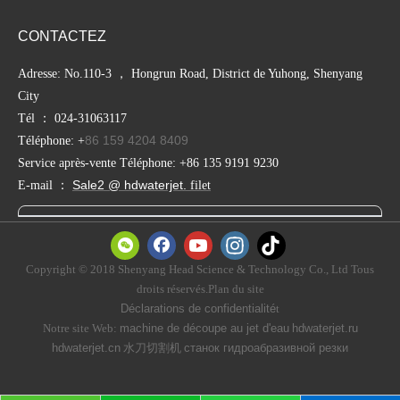
CONTACTEZ
Adresse: No.110-3 ， Hongrun Road, District de Yuhong, Shenyang
City
Tél ： 024-31063117
86 159 4204 8409
Téléphone: +
Service après-vente Téléphone: +86 135 9191 9230
Sale2 @ hdwaterjet.
E-mail ：
filet
Copyright © 2018 Shenyang Head Science & Technology Co., Ltd Tous
droits réservés.Plan du site
Déclarations de confidentialité
t
Notre site Web:
machine de découpe au jet d'eau
hdwaterjet.ru
hdwaterjet.cn
水刀切割机
станок гидроабразивной резки