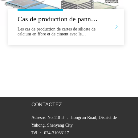
Cas de production de panneaux de silicate de calcium en fibres et de coupe à jet d'eau de la planche de ciment
Les cas de production de cartes de silicate de
calcium en fibre et de ciment avec le
développement rapide de la société humaine,
les maisons dans lesquelles nous vivons ont
évolué des structures en bois de briques aux
structures en béton acier. Le développement
rapide de l'industrie de la construction a
engendré de nouvelles technologies et
matériaux, Amon
CONTACTEZ
Adresse: No.110-3 ， Hongrun Road, District de
Yuhong, Shenyang City
Tél ： 024-31063117