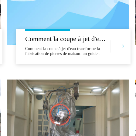
Comment la coupe à jet d'eau transforme la fabrication de pierres de maison: un guide pratique pour les entrepreneurs
Comment la coupe à jet d'eau transforme la
fabrication de pierres de maison: un guide
pratique pour l'entrepreneursin Le marché
moderne de la rénovation de la maison, la
précision, la vitesse et l'utilisation des
matériaux sont des différenciateurs
concurrentiels critiques. Des comptoirs de
cuisine aux environs de salle de bain et à la
salle de vie des murs, l'eau J