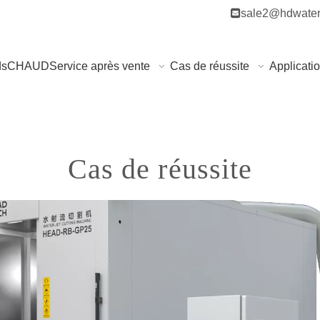

sale2@hdwater
ds
CHAUD
Service après vente
Cas de réussite
Applicati
Cas de réussite