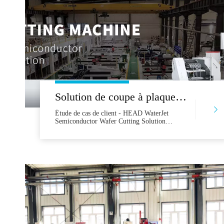
Solution de coupe à plaquette semi-conductrice à jet de tête
Étude de cas de client - HEAD WaterJet
Semiconductor Wafer Cutting Solution
Company Namea MEMS Renomlé
Manufacturing Research InstitutewaterJet
ModelHD3D20AS-0303BA-3ACOSERER
Client Le client est l'un des principaux instituts
de recherche de fabrication MEMS spécialisés
dans la recherche Wafer Semiconductor
Research Research Research MEMS
Manufacture