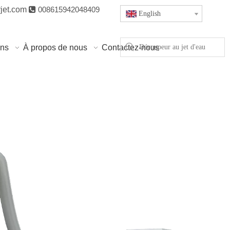
jet.com

008615942048409
English
ons
À propos de nous
Contactez-nous