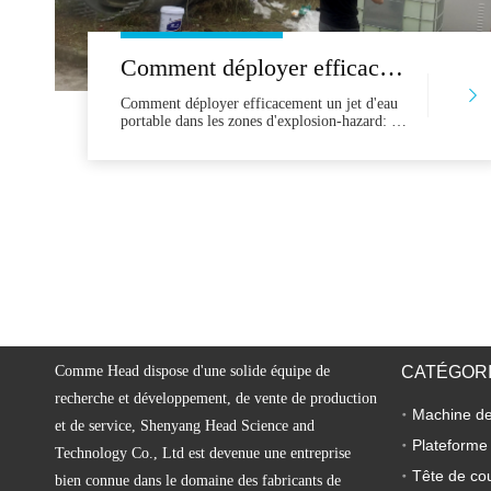
Comment déployer efficacement un jet d'eau portable dans les zones d'explosion-hazard: un guide professionnel de la sélection à l'opération
Comment déployer efficacement un jet d'eau
portable dans les zones d'explosion-hazard: un
guide professionnel de la sélection aux
opérations dans des industries telles que le
pétrole et le gaz, la pétrochimie et
l'exploitation minière - où les incendies et la
chaleur sont strictement interdits - la coupe de
jet d'eau portable offre une alternative sûre et
de coupe froide. Il prod
Comme Head dispose d'une solide équipe de
CATÉGORI
recherche et développement, de vente de production
et de service, Shenyang Head Science and
Plateforme
Technology Co., Ltd est devenue une entreprise
Tête de co
bien connue dans le domaine des fabricants de