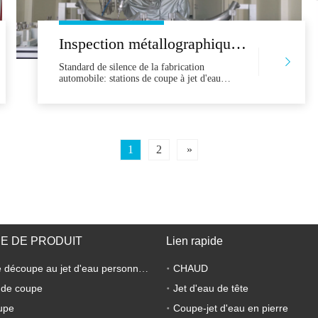
Inspection métallographique des sièges d'auto, solutions de conteneurs, espace indépendant pour réduire efficacement le bruit
Standard de silence de la fabrication
automobile: stations de coupe à jet d'eau
fermées intégrées pour réduction du bruit
supérieur à laduction L'industrie automobile
est dans une poursuite constante de la
perfection, efforçant une efficacité, une
précision et une précision de plus en plus
1
2
»
E DE PRODUIT
Lien rapide
CHAUD
Machine de découpe au jet d'eau personnalisée
 de coupe
Jet d'eau de tête
upe
Coupe-jet d'eau en pierre