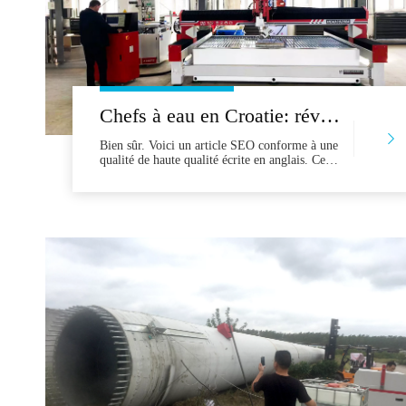
Chefs à eau en Croatie: révolutionner le traitement de la pierre du marbre Brač au calcaire Istrienne
Bien sûr. Voici un article SEO conforme à une
qualité de haute qualité écrite en anglais. Cet
article est conçu pour fournir une valeur
authentique, éviter le contenu de remplissage
et établir une expertise, une autorivité et une
confiance avec les clients potentiels dans
l'industrie du traitement des pierres croates.