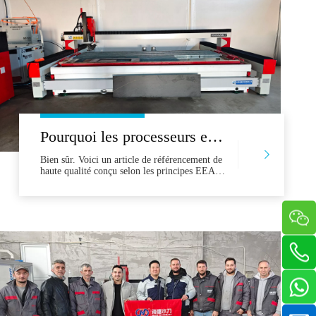
Pourquoi les processeurs en pierre serbe choisissent les jets d'eau de tête: une histoire à succès «Made in China»
Bien sûr. Voici un article de référencement de
haute qualité conçu selon les principes EEAT.
Il est conçu pour être une ressource précieuse
et informative pour les processeurs en pierre
en Serbie, répondant directement à leurs
principales préoccupations et démontrant la
valeur du choix d'un jet d'eau de tête.