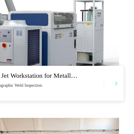
Tête à jet d'eau - Aadient Robotic Water Jet Workstation for Metallographic Weld Inspection
ographic Weld Inspection.