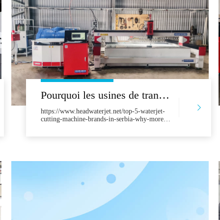
Pourquoi les usines de transformation de pierre serbe choisissent la tête de fabrication chinoise 'WaterJet
https://www.headwaterjet.net/top-5-waterjet-
cutting-machine-brands-in-serbia-why-more-
businesses-choose-head.html