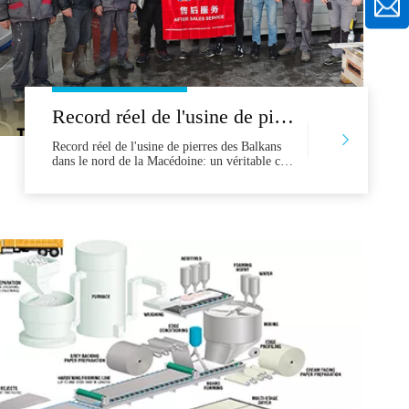
Record réel de l'usine de pierres balkaniques dans le nord de la Macédoine: un véritable cas de réduction d'eau de réduction de la capacité de production croissante de 30%
Record réel de l'usine de pierres des Balkans
dans le nord de la Macédoine: un véritable cas
de réduction d'eau en augmentant la capacité
de production de 30% dans l'industrie
compétitive de la transformation des pierres
des Balkans, de nombreux fabricants ont du
mal à équilibrer la vitesse de production,
l'utilisation des matériaux et la précision. Un
fac