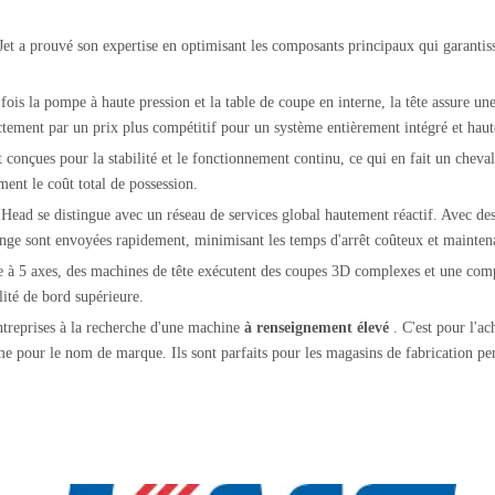
t a prouvé son expertise en optimisant les composants principaux qui garantisse
 fois la pompe à haute pression et la table de coupe en interne, la tête assure u
rectement par un prix plus compétitif pour un système entièrement intégré et hau
 conçues pour la stabilité et le fonctionnement continu, ce qui en fait un cheva
ent le coût total de possession.
:
Head se distingue avec un réseau de services global hautement réactif. Avec des
change sont envoyées rapidement, minimisant les temps d'arrêt coûteux et mainten
e à 5 axes, des machines de tête exécutent des coupes 3D complexes et une comp
lité de bord supérieure.
entreprises à la recherche d'une machine
à renseignement élevé
. C'est pour l'a
me pour le nom de marque. Ils sont parfaits pour les magasins de fabrication pers