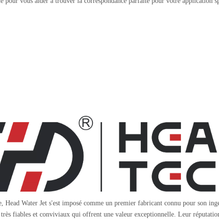
e pour vous aider à trouver la correspondance parfaite pour votre application s
, Head Water Jet s'est imposé comme un premier fabricant connu pour son ingénie
u très fiables et conviviaux qui offrent une valeur exceptionnelle. Leur réputati