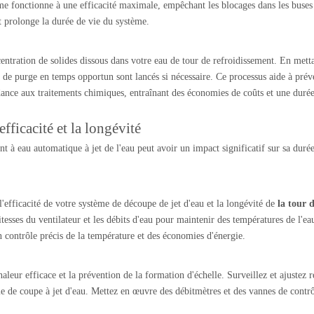
ème fonctionne à une efficacité maximale, empêchant les blocages dans les buse
t prolonge la durée de vie du système.
centration de solides dissous dans votre eau de tour de refroidissement. En met
 de purge en temps opportun sont lancés si nécessaire. Ce processus aide à pré
ndance aux traitements chimiques, entraînant des économies de coûts et une duré
fficacité et la longévité
 à eau automatique à jet de l'eau peut avoir un impact significatif sur sa durée
l'efficacité de votre système de découpe de jet d'eau et la longévité de
la tour 
tesses du ventilateur et les débits d'eau pour maintenir des températures de l'ea
 contrôle précis de la température et des économies d'énergie.
aleur efficace et la prévention de la formation d'échelle. Surveillez et ajustez r
me de coupe à jet d'eau. Mettez en œuvre des débitmètres et des vannes de contrô