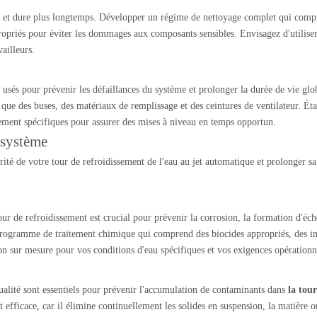
 et dure plus longtemps. Développer un régime de nettoyage complet qui compre
ropriés pour éviter les dommages aux composants sensibles. Envisagez d'utilise
ailleurs.
 usés pour prévenir les défaillances du système et prolonger la durée de vie gl
que des buses, des matériaux de remplissage et des ceintures de ventilateur. Ét
ement spécifiques pour assurer des mises à niveau en temps opportun.
 système
rité de votre tour de refroidissement de l'eau au jet automatique et prolonger s
ur de refroidissement est crucial pour prévenir la corrosion, la formation d'éch
 programme de traitement chimique qui comprend des biocides appropriés, des inhi
ion sur mesure pour vos conditions d'eau spécifiques et vos exigences opérationn
 qualité sont essentiels pour prévenir l'accumulation de contaminants dans
la tou
nt efficace, car il élimine continuellement les solides en suspension, la matière 