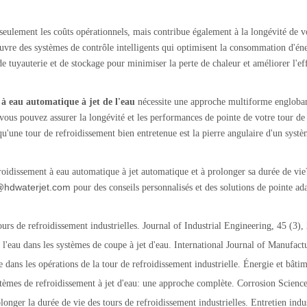
eulement les coûts opérationnels, mais contribue également à la longévité de v
 œuvre des systèmes de contrôle intelligents qui optimisent la consommation d'é
de tuyauterie et de stockage pour minimiser la perte de chaleur et améliorer l'ef
 à eau automatique à jet de l'eau
nécessite une approche multiforme englobant
vous pouvez assurer la longévité et les performances de pointe de votre tour de 
qu'une tour de refroidissement bien entretenue est la pierre angulaire d'un systèm
froidissement à eau automatique à jet automatique et à prolonger sa durée de v
@hdwaterjet.com
pour des conseils personnalisés et des solutions de pointe ad
ours de refroidissement industrielles. Journal of Industrial Engineering, 45 (3),
l'eau dans les systèmes de coupe à jet d'eau. International Journal of Manufac
ue dans les opérations de la tour de refroidissement industrielle. Énergie et bâti
tèmes de refroidissement à jet d'eau: une approche complète. Corrosion Scienc
onger la durée de vie des tours de refroidissement industrielles. Entretien indus