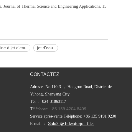
ion. Journal of Thermal Science and Engineering Applications, 15
ine à jet d'eau
jet d'eau
CONTACTEZ
Adresse: No.110-3 ， Hongrun Road, District de
Yuhong, Shenyang City
Tél ： 024-31063117
86 159 4204 8409
Téléphone: +
Service après-vente Téléphone: +86 135 9191 9230
Sale2 @ hdwaterjet.
E-mail ：
filet