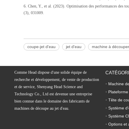
6. Chen, Y., et al. (2023). Optimisation des performances des to
(3), 031009.
coupe-jet d'eau
jet d'eau
machine à découper
Comme Head dispose d'une solide équipe de
CATÉGORI
recherche et développement, de vente de production
et de service, Shenyang Head Science and
Plateforme
Technology Co., Ltd est devenue une entreprise
Tête de co
bien connue dans le domaine des fabricants de
Système d'
machines de découpe au jet d'eau.
Système 
Options et 